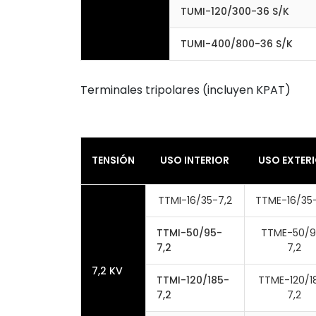
TUMI-120/300-36 S/K
TUMI-400/800-36 S/K
Terminales tripolares (incluyen KPAT)
TENSIÓN
USO INTERIOR
USO EXTER
TTMI-16/35-7,2
TTME-16/35-
TTMI-50/95-
TTME-50/9
7,2
7,2
7,2 KV
TTMI-120/185-
TTME-120/1
7,2
7,2