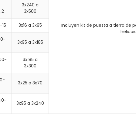
3x240 a
,2
3x500
-15
3x16 a 3x95
Incluyen kit de puesta a tierra de 
helicoi
50-
3x95 a 3x185
00-
3x185 a
3x300
0-
3x25 a 3x70
40-
3x95 a 3x240