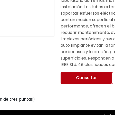
laboratorio aún en las má
instalación. Los tubos ext
soportar esfuerzos eléctri
contaminación superficial 
performance, ofrecen el be
requerir mantenimiento, e
limpiezas periódicas y sus 
auto limpiante evitan la f
carbonosos y la erosión po
superficiales. Responden a
IEEE Std. 48 clasificados co
Consultar
ón de tres puntas)