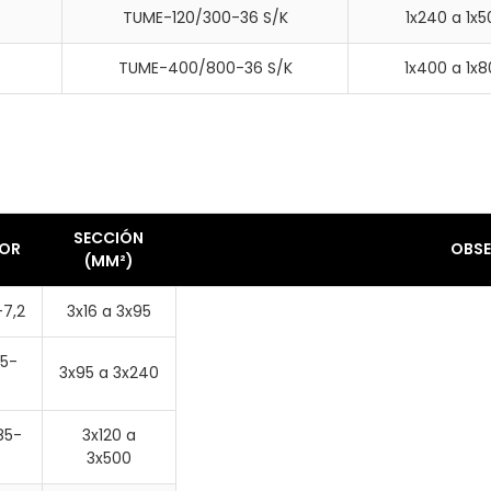
TUME-120/300-36 S/K
1x240 a 1x5
TUME-400/800-36 S/K
1x400 a 1x
SECCIÓN
IOR
OBSE
(MM²)
7,2
3x16 a 3x95
5-
3x95 a 3x240
85-
3x120 a
3x500