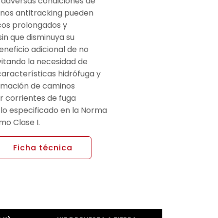
s adversas condiciones de
ernos antitracking pueden
cos prolongados y
sin que disminuya su
neficio adicional de no
vitando la necesidad de
características hidrófuga y
ormación de caminos
r corrientes de fuga
 lo especificado en la Norma
mo Clase I.
Ficha técnica